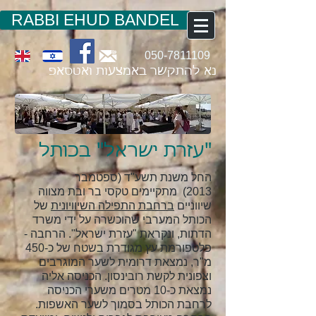
RABBI EHUD BANDEL
050-7811109
נא להתקשר באמצעות ואטסאפ
"עזרת ישראל" בכותל
החל משנת תשע"ד (ספטמבר
2013) מתקיימים טקסי בר ובת מצווה
שיווניים
ברחבת התפילה השיוויונית
של
הכותל המערבי שהוכשרה על ידי משרד
הדתות, ונקראת "עזרת ישראל". הרחבה -
פלטפורמת עץ מגודרת בשטח של כ-450
מ"ר, נמצאת דרומית לשער המוגרבים
וצפונית לקשת רובינסון. הכניסה אליה
נמצאת כ-10 מטרים משערי הכניסה
לרחבת הכותל בסמוך לשער האשפות.