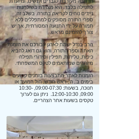
הרחבה מעורבת לגברים ולנשים, ומיועדת
לתפילה בלבד. היא מצוידת בשולחנות
ניידים נוחים לקריאה בתורה. בשלב זה,
ספרי התורה מסופקים למתפללים ללא
תמורה על ידי התנועה המסורתית, אך יש
צורך להזמינם מראש.
הרב בנדל ישמח לארגן עבורכם את הזמנת
האתר וספר התורה, והוא גם דואג להביא
כיפות, טליתות, תפילין וסידורי תפילה
מיוחדים שמותאמים לטקס המשפחתי.
הזמנות לאתר מתבצעות בזמנים קבועים
בימים ב', ה', ראש חודש, חול המועד או
חנוכה, בשעות: 09:00-07:30, 10:30-
09:00, 12:00-10:30. ניתן גם לערוך
טקסים בשעות אחר הצהריים.