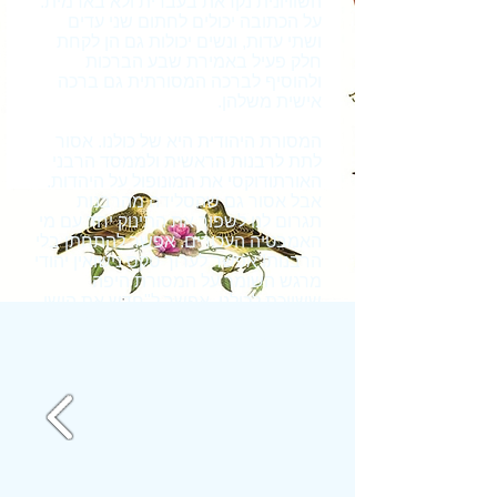
השוויונית נקראת בעברית ולא בארמית.
על הכתובה יכולים לחתום שני עדים
ושתי עדות, ונשים יכולות גם הן לקחת
חלק פעיל באמירת שבע הברכות
ולהוסיף לברכה המסורתית גם ברכה
אישית משלהן.
המסורת היהודית היא של כולנו. אסור
לתת לרבנות הראשית ולממסד הרבני
האורתודוקסי את המונופול על היהדות.
אבל אסור גם שהסלידה מהרבנות
תגרום לנו לשפוך את התינוק יחד עם מי
האמבטיה העכורים. אפשר להתחתן בלי
הרבנות! אפשר לערוך טקס נישואין יהודי
מרגש השומר על המסורת היפה
ששייכת לכולנו. אפשר ל"חדש את הישן
ולקדש את החדש". קוראים לזה: חתונה
קונסרבטיבית.