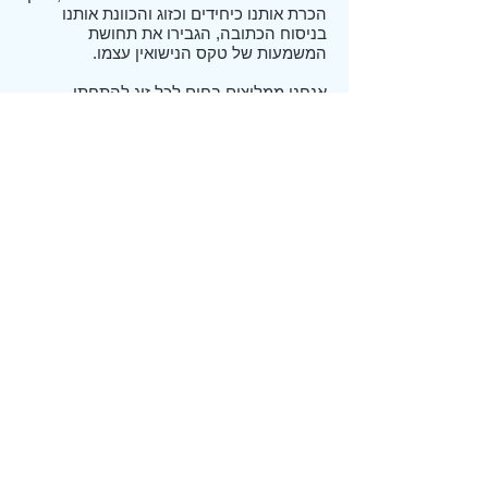
הכרת אותנו כיחידים וכזוג והכוונת אותנו
בניסוח הכתובה, הגבירו את תחושת
המשמעות של טקס הנישואין עצמו.
אנחנו ממליצים בחום לכל זוג להתחתן
באמצעותך.
בתודה,
"
אמיל ואביבה
"
רצינו להודות לך מקרב לב על עריכת טקס
הנישואין שלנו.
היה מאד מרגש. שמחנו להכיר אותך ולראות
שלך היה חשוב להכיר אותנו. אנו שמחים
שראינו עין בעין את הטקס, ערכי השיוויון,
חשיבות ההיבט האישי שלנו ואת החיבור
למסורת היהודית.
שוב תודה רבה
כמובן שנשמח להמליץ גם לחברינו על הטקס
ועליך, כפי שאנחנו הגענו אליך בעקבות
הטקס של אלדד וגולדי.