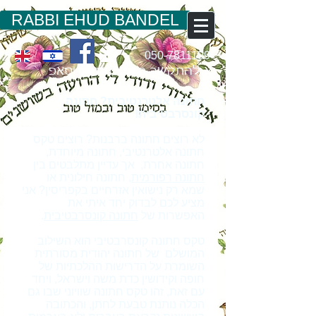
RABBI EHUD BANDEL
050-7811109
נא להתקשר באמצעות ואטסאפ
חתונה אלטרנטיבית? חתונה
קונסרבטיבית!
לא רוצים חתונה ברבנות? רוצים טקס
חתונה אלטרנטיבי, חתונה מיוחדת,
חתונה אחרת, אך עדיין מתלבטים בין
חתונה רפורמית
, חתונה חילונית או
שמא רק נישואין אזרחיים בקפריסין? אני
מציע לכם לבדוק יחד איתי את
האפשרות של
חתונה קונסרבטיבית
.
טקס חתונה קונסרבטיבי הוא השילוב
המושלם של חתונה יהודית מסורתית
השומרת על הדרישות ההלכתיות של
חופה וקידושין כדת משה וישראל, ויחד
עם זאת, זהו טקס חתונה שוויוני שבו גם
הכלה נותנת טבעת לחתן, והכתובה