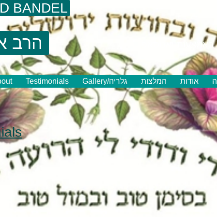
UD BANDEL
הרב א
באמצעות ואטסאפ
out
Testimonials
Gallery/גלריה
המלצות
אודות
ה
ials