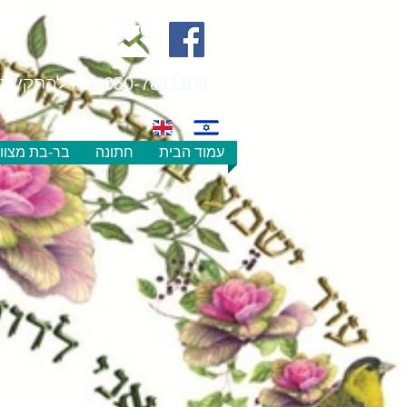
050-7811109
נא להתקשר 
עמוד הבית
חתונה
בר-בת מצוו