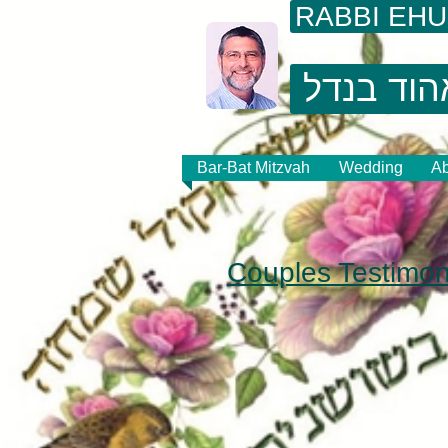
RABBI EH
הוד בנדל
Bar-Bat Mitzvah
Wedding
Ab
Couples Testimon